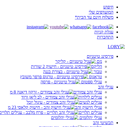
חיפוש
המועדפים שלי
משלוח חינם עד הבית*
עגלת קניות
התחברות
פירסינג טיטניום
נזם
הליקס
טבור
טראגוס
עגילי ספטום
עגילי זהב
עגילי זהב צמודים
עגילים לילדות
עגילים לנשים
עגילי חישוק זהב
עגילים תלויים
עגילי יהלומים
תכשיטי זהב