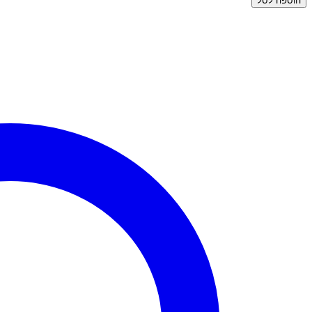
הוספה לסל
עגילי
זהב
צמודים
-
נעמה
צבעוני