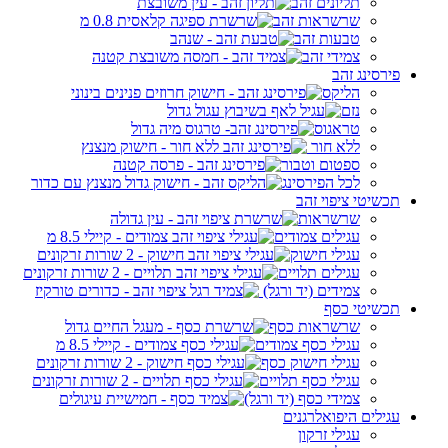
תליונים זהב
שרשראות זהב
טבעות זהב
צמידי זהב
פירסינג זהב
הליקס
נזם
טראגוס
ללא חור
ספטום וטבור
לכל הפירסינג
תכשיטי ציפוי זהב
שרשראות
עגילים צמודים
עגילי חישוק
עגילים תלויים
צמידים (יד ורגל)
תכשיטי כסף
שרשראות כסף
עגילי כסף צמודים
עגילי חישוק כסף
עגילי כסף תלויים
צמידי כסף (יד ורגל)
עגילים היפואלרגנים
עגילי זרקון