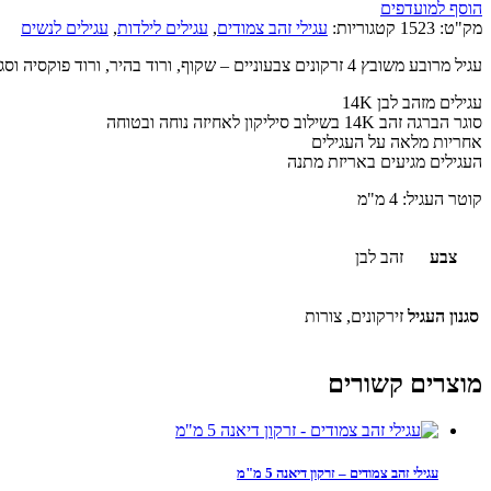
הוסף למועדפים
מק"ט:
1523
קטגוריות:
עגילי זהב צמודים
,
עגילים לילדות
,
עגילים לנשים
עגיל מרובע משובץ 4 זרקונים צבעוניים – שקוף, ורוד בהיר, ורוד פוקסיה וסגול
עגילים מזהב לבן 14K
סוגר הברגה זהב 14K בשילוב סיליקון לאחיזה נוחה ובטוחה
אחריות מלאה על העגילים
העגילים מגיעים באריזת מתנה
קוטר העגיל: 4 מ"מ
צבע
זהב לבן
סגנון העגיל
זירקונים, צורות
מוצרים קשורים
עגילי זהב צמודים – זרקון דיאנה 5 מ"מ