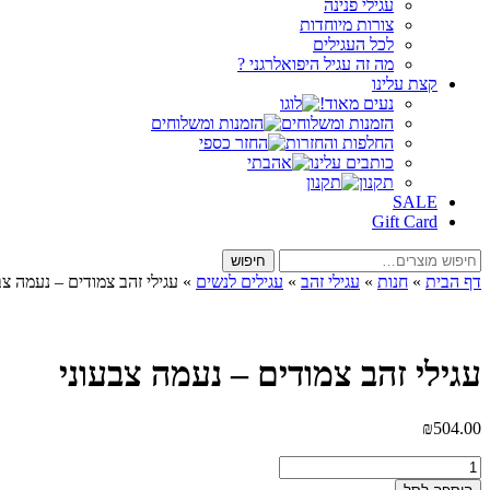
עגילי פנינה
צורות מיוחדות
לכל העגילים
מה זה עגיל היפואלרגני ?
קצת עלינו
נעים מאוד!
הזמנות ומשלוחים
החלפות והחזרות
כותבים עלינו
תקנון
SALE
Gift Card
חיפוש
חיפוש
עבור:
דף הבית
»
חנות
»
עגילי זהב
»
עגילים לנשים
»
עגילי זהב צמודים – נעמה צב
עגילי זהב צמודים – נעמה צבעוני
₪
504.00
כמות
של