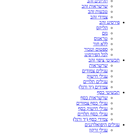
תליונים זהב
שרשראות זהב
טבעות זהב
צמידי זהב
פירסינג זהב
הליקס
נזם
טראגוס
ללא חור
ספטום וטבור
לכל הפירסינג
תכשיטי ציפוי זהב
שרשראות
עגילים צמודים
עגילי חישוק
עגילים תלויים
צמידים (יד ורגל)
תכשיטי כסף
שרשראות כסף
עגילי כסף צמודים
עגילי חישוק כסף
עגילי כסף תלויים
צמידי כסף (יד ורגל)
עגילים היפואלרגנים
עגילי זרקון