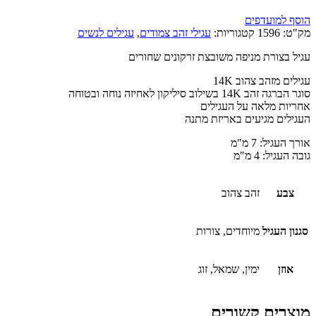
הוסף למועדפים
מק"ט:
1596
קטגוריות:
עגילי זהב צמודים
,
עגילים לנשים
עגיל בצורת מניפה משובצת זרקונים שחורים
עגילים מזהב צהוב 14K
סוגר הברגה זהב 14K בשילוב סיליקון לאחיזה נוחה ובטוחה
אחריות מלאה על העגילים
העגילים מגיעים באריזת מתנה
אורך העגיל: 7 מ"מ
גובה העגיל: 4 מ"מ
צבע
זהב צהוב
סגנון העגיל
מיוחדים, צורות
אוזן
ימין, שמאל, זוג
מוצרים קשורים