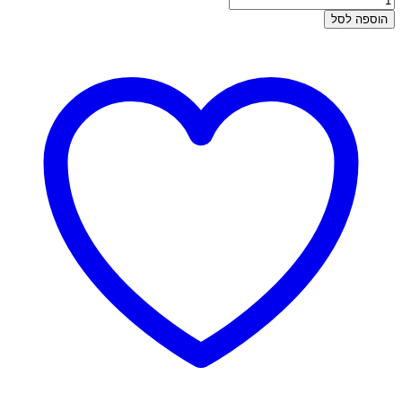
של
הוספה לסל
עגילי
זהב
צמודים
-
מניפה
שחורה