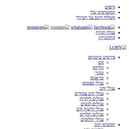
חיפוש
המועדפים שלי
משלוח חינם עד הבית*
עגלת קניות
התחברות
פירסינג טיטניום
נזם
הליקס
טבור
טראגוס
עגילי ספטום
עגילי זהב
עגילי זהב צמודים
עגילים לילדות
עגילים לנשים
עגילי חישוק זהב
עגילים תלויים
עגילי יהלומים
תכשיטי זהב