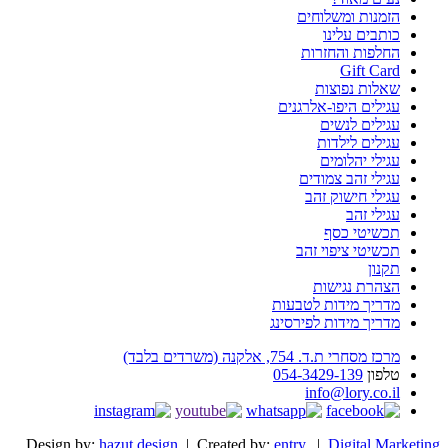
הזמנות ומשלוחים
כותבים עלינו
החלפות והחזרות
Gift Card
שאלות נפוצות
עגילים היפו-אלרגנים
עגילים לנשים
עגילים לילדות
עגילי יהלומים
עגילי זהב צמודים
עגילי חישוק זהב
עגילי זהב
תכשיטי כסף
תכשיטי ציפוי זהב
תקנון
הצהרת נגישות
מדריך מידות לטבעות
מדריך מידות לפירסינג
מרכז מסחרי ת.ד. 754, אלקנה (משרדים בלבד)
טלפון
054-3429-139
info@lory.co.il
Design by:
hazut design
| Created by:
entry
. |
Digital Marketing