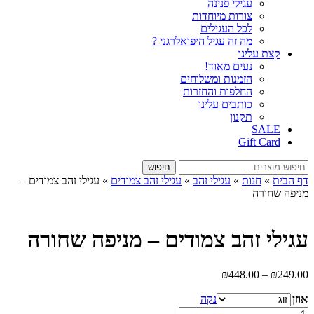
עגילי פנינה
צורות מיוחדות
לכל העגילים
מה זה עגיל היפואלרגני ?
קצת עלינו
נעים מאוד!
הזמנות ומשלוחים
החלפות והחזרות
כותבים עלינו
תקנון
SALE
Gift Card
חיפוש
חיפוש
עבור:
דף הבית
»
חנות
»
עגילי זהב
»
עגילי זהב צמודים
»
עגילי זהב צמודים –
מניפה שחורה
עגילי זהב צמודים – מניפה שחורה
טווח
₪
448.00
–
₪
249.00
מחירים:
אוזן
נקה
עד
כמות