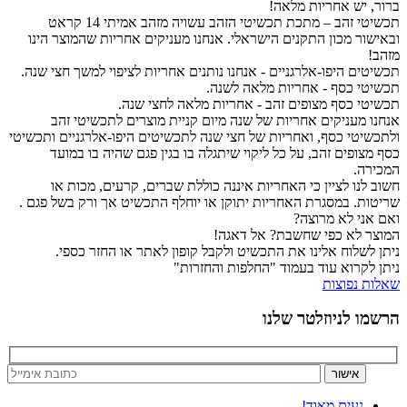
ברור, יש אחריות מלאה!
תכשיטי זהב – מתכת תכשיטי הזהב עשויה מזהב אמיתי 14 קראט
ובאישור מכון התקנים הישראלי. אנחנו מעניקים אחריות שהמוצר הינו
מזהב!
תכשיטים היפו-אלרגניים - אנחנו נותנים אחריות לציפוי למשך חצי שנה.
תכשיטי כסף - אחריות מלאה לשנה.
תכשיטי כסף מצופים זהב - אחריות מלאה לחצי שנה.
אנחנו מעניקים אחריות של שנה מיום קניית מוצרים לתכשיטי זהב
ולתכשיטי כסף, ואחריות של חצי שנה לתכשיטים היפו-אלרגניים ותכשיטי
כסף מצופים זהב, על כל ליקוי שיתגלה בו בגין פגם שהיה בו במועד
המכירה.
חשוב לנו לציין כי האחריות איננה כוללת שברים, קרעים, מכות או
שריטות. במסגרת האחריות יתוקן או יוחלף התכשיט אך ורק בשל פגם .
ואם אני לא מרוצה?
המוצר לא כפי שחשבת? אל דאגה!
ניתן לשלוח אלינו את התכשיט ולקבל קופון לאתר או החזר כספי.
ניתן לקרוא עוד בעמוד "החלפות והחזרות"
שאלות נפוצות
הרשמו לניוזלטר שלנו
נעים מאוד!