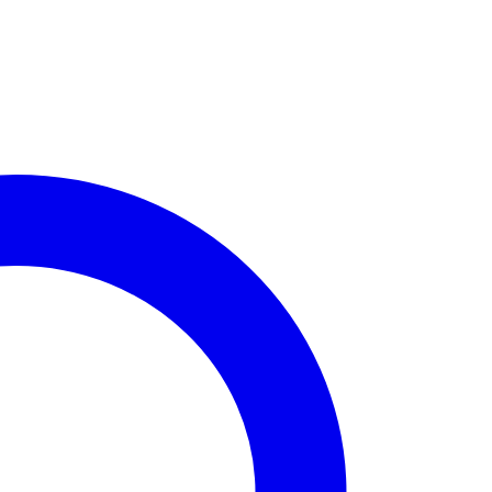
זהב
צמוד
-
מטפס
כוכבים
ארוך
ימין