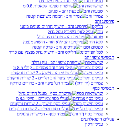
תליונים זהב
שרשראות זהב
טבעות זהב
צמידי זהב
פירסינג זהב
הליקס
נזם
טראגוס
ללא חור
ספטום וטבור
לכל הפירסינג
תכשיטי ציפוי זהב
שרשראות
עגילים צמודים
עגילי חישוק
עגילים תלויים
צמידים (יד ורגל)
תכשיטי כסף
שרשראות כסף
עגילי כסף צמודים
עגילי חישוק כסף
עגילי כסף תלויים
צמידי כסף (יד ורגל)
עגילים היפואלרגנים
עגילי זרקון