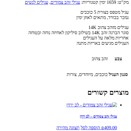
מק"ט:
1659 ימין
קטגוריות:
עגילי זהב צמודים
,
עגילים לנשים
עגיל מטפס בצורת 5 כוכבים
נמכר בבודד, מתאים לאוזן ימין
עגילים מזהב צהוב 14K
סוגר הברגה זהב 14K בשילוב סיליקון לאחיזה נוחה ובטוחה
אחריות מלאה על העגילים
העגילים מגיעים באריזת מתנה
צבע
זהב צהוב
סגנון העגיל
כוכבים, מיוחדים, צורות
מוצרים קשורים
עגילי זהב צמודים – לב ירדן
409.00
₪
הוספה לסל
תצוגה מהירה