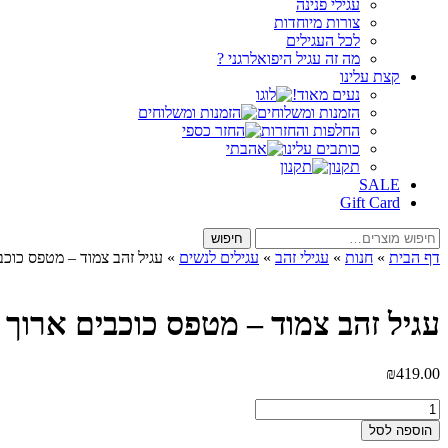
עגילי פנינה
צורות מיוחדות
לכל העגילים
מה זה עגיל היפואלרגני ?
קצת עלינו
נעים מאוד!
הזמנות ומשלוחים
החלפות והחזרות
כותבים עלינו
תקנון
SALE
Gift Card
חיפוש
חיפוש
עבור:
דף הבית
»
חנות
»
עגילי זהב
»
עגילים לנשים
»
עגיל זהב צמוד – מטפס כוכבי
עגיל זהב צמוד – מטפס כוכבים ארוך י
₪
419.00
כמות
של
הוספה לסל
עגיל