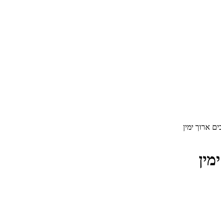
ם ארוך ימין
מין