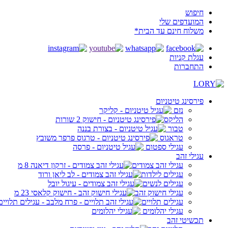
חיפוש
המועדפים שלי
משלוח חינם עד הבית*
עגלת קניות
התחברות
פירסינג טיטניום
נזם
הליקס
טבור
טראגוס
עגילי ספטום
עגילי זהב
עגילי זהב צמודים
עגילים לילדות
עגילים לנשים
עגילי חישוק זהב
עגילים תלויים
עגילי יהלומים
תכשיטי זהב