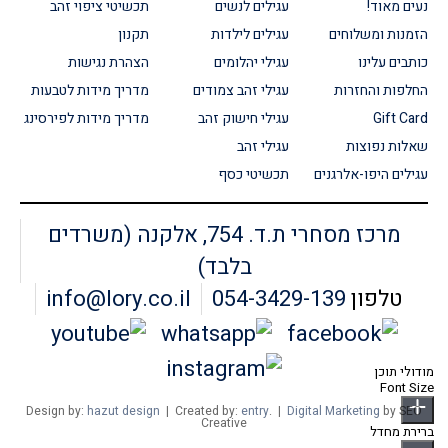
נעים מאוד!
עגילים לנשים
תכשיטי ציפוי זהב
הזמנות ומשלוחים
עגילים לילדות
תקנון
כותבים עלינו
עגילי יהלומים
הצהרת נגישות
החלפות והחזרות
עגילי זהב צמודים
מדריך מידות לטבעות
Gift Card
עגילי חישוק זהב
מדריך מידות לפירסינג
שאלות נפוצות
עגילי זהב
עגילים היפו-אלרגנים
תכשיטי כסף
מרכז מסחרי ת.ד. 754, אלקנה (משרדים
בלבד)
טלפון
054-3429-139
info@lory.co.il
מודולי תוכן
Font Size
Design by:
hazut design
| Created by:
entry
. |
Digital Marketing
by SEO
Creative
ברירת מחדל