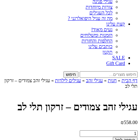
עגילי פנינה
צורות מיוחדות
לכל העגילים
מה זה עגיל היפואלרגני ?
קצת עלינו
נעים מאוד!
הזמנות ומשלוחים
החלפות והחזרות
כותבים עלינו
תקנון
SALE
Gift Card
חיפוש
חיפוש
עבור:
דף הבית
»
חנות
»
עגילי זהב
»
עגילים לילדות
»
עגילי זהב צמודים – זרקון
תלי לב
עגילי זהב צמודים – זרקון תלי לב
₪
558.00
כמות
של