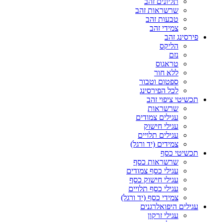
תליונים זהב
שרשראות זהב
טבעות זהב
צמידי זהב
פירסינג זהב
הליקס
נזם
טראגוס
ללא חור
ספטום וטבור
לכל הפירסינג
תכשיטי ציפוי זהב
שרשראות
עגילים צמודים
עגילי חישוק
עגילים תלויים
צמידים (יד ורגל)
תכשיטי כסף
שרשראות כסף
עגילי כסף צמודים
עגילי חישוק כסף
עגילי כסף תלויים
צמידי כסף (יד ורגל)
עגילים היפואלרגנים
עגילי זרקון