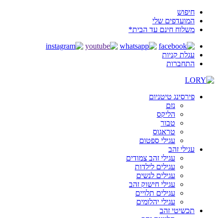
חיפוש
המועדפים שלי
משלוח חינם עד הבית*
עגלת קניות
התחברות
פירסינג טיטניום
נזם
הליקס
טבור
טראגוס
עגילי ספטום
עגילי זהב
עגילי זהב צמודים
עגילים לילדות
עגילים לנשים
עגילי חישוק זהב
עגילים תלויים
עגילי יהלומים
תכשיטי זהב