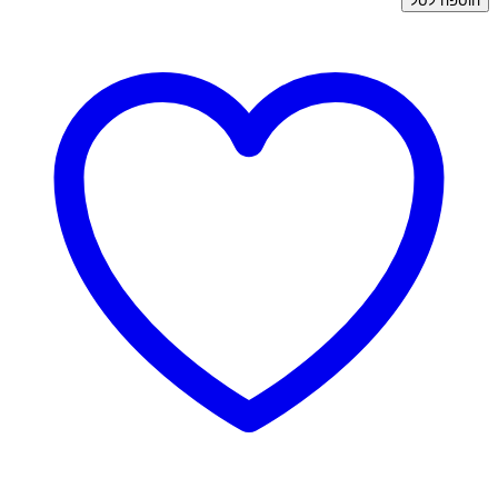
הוספה לסל
עגילי
זהב
צמודים
-
זרקון
תלי
לב