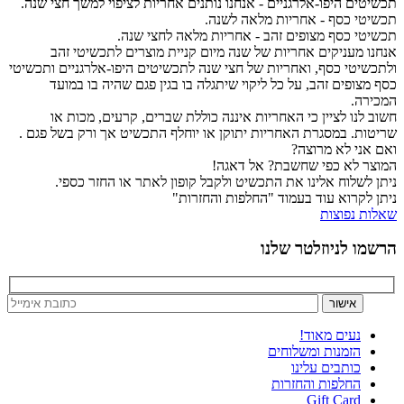
תכשיטים היפו-אלרגניים - אנחנו נותנים אחריות לציפוי למשך חצי שנה.
תכשיטי כסף - אחריות מלאה לשנה.
תכשיטי כסף מצופים זהב - אחריות מלאה לחצי שנה.
אנחנו מעניקים אחריות של שנה מיום קניית מוצרים לתכשיטי זהב
ולתכשיטי כסף, ואחריות של חצי שנה לתכשיטים היפו-אלרגניים ותכשיטי
כסף מצופים זהב, על כל ליקוי שיתגלה בו בגין פגם שהיה בו במועד
המכירה.
חשוב לנו לציין כי האחריות איננה כוללת שברים, קרעים, מכות או
שריטות. במסגרת האחריות יתוקן או יוחלף התכשיט אך ורק בשל פגם .
ואם אני לא מרוצה?
המוצר לא כפי שחשבת? אל דאגה!
ניתן לשלוח אלינו את התכשיט ולקבל קופון לאתר או החזר כספי.
ניתן לקרוא עוד בעמוד "החלפות והחזרות"
שאלות נפוצות
הרשמו לניוזלטר שלנו
נעים מאוד!
הזמנות ומשלוחים
כותבים עלינו
החלפות והחזרות
Gift Card