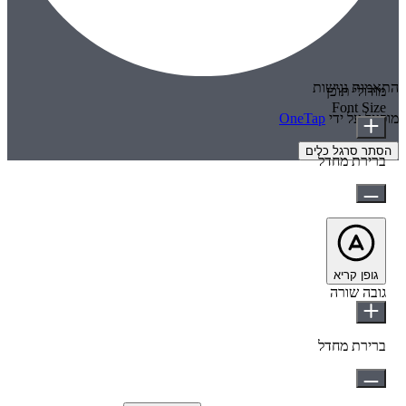
התאמות נגישות
מודולי תוכן
Font Size
מופעל על ידי
OneTap
הסתר סרגל כלים
ברירת מחדל
גופן קריא
גובה שורה
ברירת מחדל