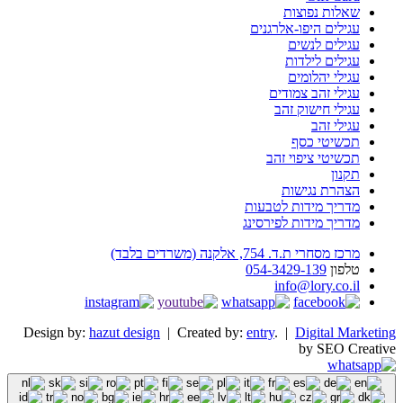
שאלות נפוצות
עגילים היפו-אלרגנים
עגילים לנשים
עגילים לילדות
עגילי יהלומים
עגילי זהב צמודים
עגילי חישוק זהב
עגילי זהב
תכשיטי כסף
תכשיטי ציפוי זהב
תקנון
הצהרת נגישות
מדריך מידות לטבעות
מדריך מידות לפירסינג
מרכז מסחרי ת.ד. 754, אלקנה (משרדים בלבד)
טלפון
054-3429-139
info@lory.co.il
Design by:
hazut design
| Created by:
entry
. |
Digital Marketing
by SEO Creative