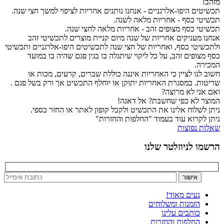
מזהב!
תכשיטים היפו-אלרגניים - אנחנו נותנים אחריות לציפוי למשך חצי שנה.
תכשיטי כסף - אחריות מלאה לשנה.
תכשיטי כסף מצופים זהב - אחריות מלאה לחצי שנה.
אנחנו מעניקים אחריות של שנה מיום קניית מוצרים לתכשיטי זהב
ולתכשיטי כסף, ואחריות של חצי שנה לתכשיטים היפו-אלרגניים ותכשיטי
כסף מצופים זהב, על כל ליקוי שיתגלה בו בגין פגם שהיה בו במועד
המכירה.
חשוב לנו לציין כי האחריות איננה כוללת שברים, קרעים, מכות או
שריטות. במסגרת האחריות יתוקן או יוחלף התכשיט אך ורק בשל פגם .
ואם אני לא מרוצה?
המוצר לא כפי שחשבת? אל דאגה!
ניתן לשלוח אלינו את התכשיט ולקבל קופון לאתר או החזר כספי.
ניתן לקרוא עוד בעמוד "החלפות והחזרות"
שאלות נפוצות
הרשמו לניוזלטר שלנו
נעים מאוד!
הזמנות ומשלוחים
כותבים עלינו
החלפות והחזרות