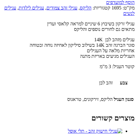
הוסף למועדפים
מק"ט:
1695
קטגוריות:
הליקס
,
עגילי זהב צמודים
,
עגילים לילדות
,
עגילים
לנשים
עגילי זרקון בשיבוץ 6 שיניים למראה קלאסי ועדין
מתאים גם לחורים נוספים והליקס
עגילים מזהב לבן 14K
סוגר הברגה זהב 14K בשילוב סיליקון לאחיזה נוחה ובטוחה
אחריות מלאה על העגילים
העגילים מגיעים באריזת מתנה
קוטר העגיל: 3 מ"מ
צבע
זהב לבן
סגנון העגיל
הליקס, זירקונים, טראגוס
מוצרים קשורים