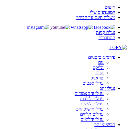
חיפוש
המועדפים שלי
משלוח חינם עד הבית*
עגלת קניות
התחברות
פירסינג טיטניום
נזם
הליקס
טבור
טראגוס
עגילי ספטום
עגילי זהב
עגילי זהב צמודים
עגילים לילדות
עגילים לנשים
עגילי חישוק זהב
עגילים תלויים
עגילי יהלומים
תכשיטי זהב