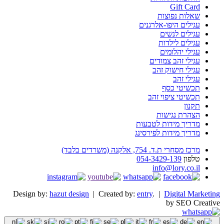
Gift Card
שאלות נפוצות
עגילים היפו-אלרגנים
עגילים לנשים
עגילים לילדות
עגילי יהלומים
עגילי זהב צמודים
עגילי חישוק זהב
עגילי זהב
תכשיטי כסף
תכשיטי ציפוי זהב
תקנון
הצהרת נגישות
מדריך מידות לטבעות
מדריך מידות לפירסינג
מרכז מסחרי ת.ד. 754, אלקנה (משרדים בלבד)
טלפון
054-3429-139
info@lory.co.il
Design by:
hazut design
| Created by:
entry
. |
Digital Marketing
by SEO Creative