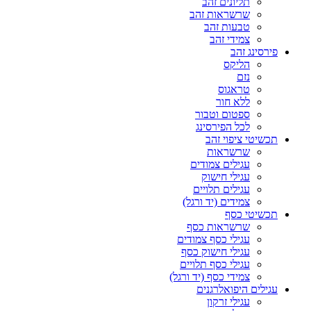
תליונים זהב
שרשראות זהב
טבעות זהב
צמידי זהב
פירסינג זהב
הליקס
נזם
טראגוס
ללא חור
ספטום וטבור
לכל הפירסינג
תכשיטי ציפוי זהב
שרשראות
עגילים צמודים
עגילי חישוק
עגילים תלויים
צמידים (יד ורגל)
תכשיטי כסף
שרשראות כסף
עגילי כסף צמודים
עגילי חישוק כסף
עגילי כסף תלויים
צמידי כסף (יד ורגל)
עגילים היפואלרגנים
עגילי זרקון