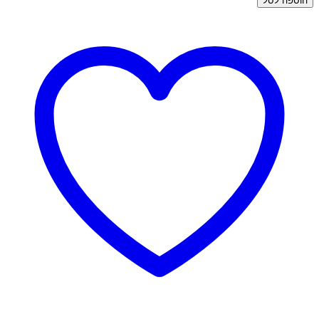
הוספה לסל
עגילי
זהב
צמודים
-
זרקון
נגה
3
מ"מ