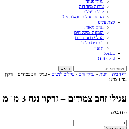
עגילי פנינה
צורות מיוחדות
לכל העגילים
מה זה עגיל היפואלרגני ?
קצת עלינו
נעים מאוד!
הזמנות ומשלוחים
החלפות והחזרות
כותבים עלינו
תקנון
SALE
Gift Card
חיפוש
חיפוש
עבור:
דף הבית
»
חנות
»
עגילי זהב
»
עגילים לנשים
»
עגילי זהב צמודים – זרקון
נגה 3 מ”מ
עגילי זהב צמודים – זרקון נגה 3 מ"מ
₪
349.00
כמות
של