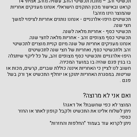
תכשיטי זהב – מתכת תכשיטי הזהב עשויה מזהב אמיתי 14
קראט ובאישור מכון התקנים הישראלי. אנחנו מעניקים אחריות
שהמוצר הינו מזהב!
תכשיטים היפו-אלרגניים - אנחנו נותנים אחריות לציפוי למשך
חצי שנה.
תכשיטי כסף - אחריות מלאה לשנה.
תכשיטי כסף מצופים זהב - אחריות מלאה לחצי שנה.
אנחנו מעניקים אחריות של שנה מיום קניית מוצרים לתכשיטי
זהב ולתכשיטי כסף, ואחריות של חצי שנה לתכשיטים
היפו-אלרגניים ותכשיטי כסף מצופים זהב, על כל ליקוי שיתגלה
בו בגין פגם שהיה בו במועד המכירה.
חשוב לנו לציין כי האחריות איננה כוללת שברים, קרעים, מכות או
שריטות. במסגרת האחריות יתוקן או יוחלף התכשיט אך ורק בשל
פגם .
ואם אני לא מרוצה?
המוצר לא כפי שחשבת? אל דאגה!
ניתן לשלוח אלינו את התכשיט ולקבל קופון לאתר או החזר
כספי.
ניתן לקרוא עוד בעמוד "החלפות והחזרות"