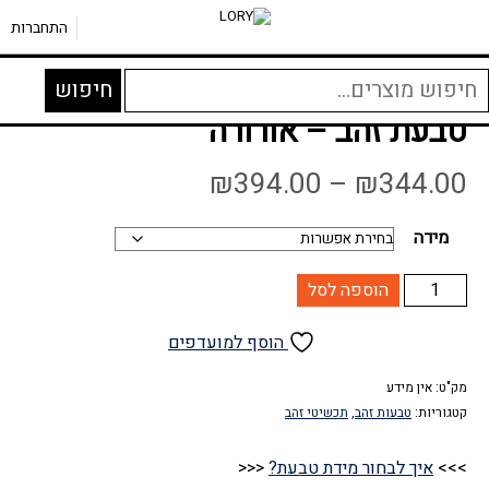
דף הבית
»
חנות
»
טבעות זהב
»
טבעת זהב – אורורה
התחברות
יפוש
חיפוש
בור:
טבעת זהב – אורורה
טווח
₪
394.00
–
₪
344.00
מחירים:
מידה
עד
כמות
הוספה לסל
של
טבעת
הוסף למועדפים
זהב
-
מק"ט:
אין מידע
קטגוריות:
טבעות זהב
,
תכשיטי זהב
אורורה
>>>
איך לבחור מידת טבעת?
<<<