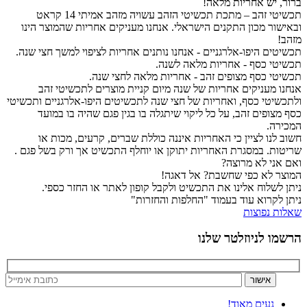
ברור, יש אחריות מלאה!
תכשיטי זהב – מתכת תכשיטי הזהב עשויה מזהב אמיתי 14 קראט
ובאישור מכון התקנים הישראלי. אנחנו מעניקים אחריות שהמוצר הינו
מזהב!
תכשיטים היפו-אלרגניים - אנחנו נותנים אחריות לציפוי למשך חצי שנה.
תכשיטי כסף - אחריות מלאה לשנה.
תכשיטי כסף מצופים זהב - אחריות מלאה לחצי שנה.
אנחנו מעניקים אחריות של שנה מיום קניית מוצרים לתכשיטי זהב
ולתכשיטי כסף, ואחריות של חצי שנה לתכשיטים היפו-אלרגניים ותכשיטי
כסף מצופים זהב, על כל ליקוי שיתגלה בו בגין פגם שהיה בו במועד
המכירה.
חשוב לנו לציין כי האחריות איננה כוללת שברים, קרעים, מכות או
שריטות. במסגרת האחריות יתוקן או יוחלף התכשיט אך ורק בשל פגם .
ואם אני לא מרוצה?
המוצר לא כפי שחשבת? אל דאגה!
ניתן לשלוח אלינו את התכשיט ולקבל קופון לאתר או החזר כספי.
ניתן לקרוא עוד בעמוד "החלפות והחזרות"
שאלות נפוצות
הרשמו לניוזלטר שלנו
נעים מאוד!