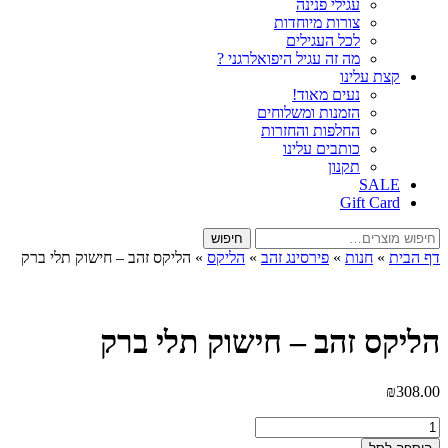
עגילי פנינה
צורות מיוחדות
לכל העגילים
מה זה עגיל היפואלרגני ?
קצת עלינו
נעים מאוד!
הזמנות ומשלוחים
החלפות והחזרות
כותבים עלינו
תקנון
SALE
Gift Card
חיפוש
חיפוש
עבור:
דף הבית
»
חנות
»
פירסינג זהב
»
הליקס
»
הליקס זהב – חישוק תלי ברק
הליקס זהב – חישוק תלי ברק
₪
308.00
כמות
של