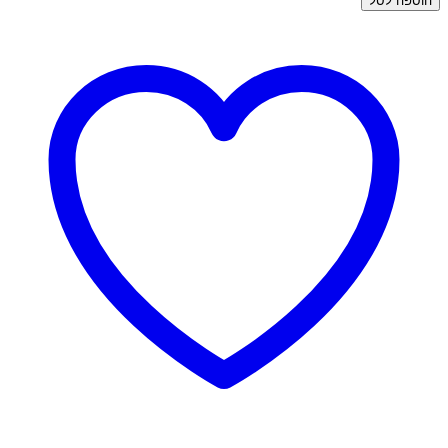
הוספה לסל
הליקס
זהב
-
חישוק
תלי
ברק