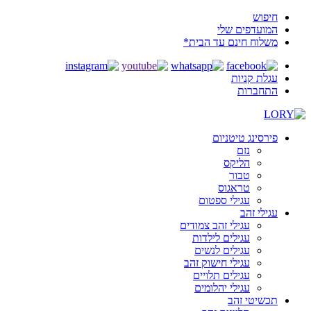
חיפוש
המועדפים שלי
משלוח חינם עד הבית*
עגלת קניות
התחברות
פירסינג טיטניום
נזם
הליקס
טבור
טראגוס
עגילי ספטום
עגילי זהב
עגילי זהב צמודים
עגילים לילדות
עגילים לנשים
עגילי חישוק זהב
עגילים תלויים
עגילי יהלומים
תכשיטי זהב