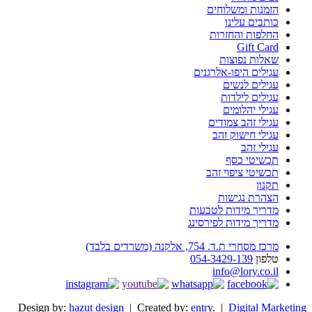
הזמנות ומשלוחים
כותבים עלינו
החלפות והחזרות
Gift Card
שאלות נפוצות
עגילים היפו-אלרגנים
עגילים לנשים
עגילים לילדות
עגילי יהלומים
עגילי זהב צמודים
עגילי חישוק זהב
עגילי זהב
תכשיטי כסף
תכשיטי ציפוי זהב
תקנון
הצהרת נגישות
מדריך מידות לטבעות
מדריך מידות לפירסינג
מרכז מסחרי ת.ד. 754, אלקנה (משרדים בלבד)
טלפון
054-3429-139
info@lory.co.il
Design by:
hazut design
| Created by:
entry
. |
Digital Marketing