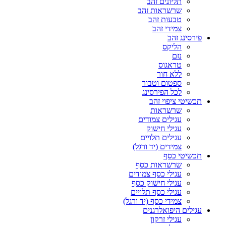
תליונים זהב
שרשראות זהב
טבעות זהב
צמידי זהב
פירסינג זהב
הליקס
נזם
טראגוס
ללא חור
ספטום וטבור
לכל הפירסינג
תכשיטי ציפוי זהב
שרשראות
עגילים צמודים
עגילי חישוק
עגילים תלויים
צמידים (יד ורגל)
תכשיטי כסף
שרשראות כסף
עגילי כסף צמודים
עגילי חישוק כסף
עגילי כסף תלויים
צמידי כסף (יד ורגל)
עגילים היפואלרגנים
עגילי זרקון