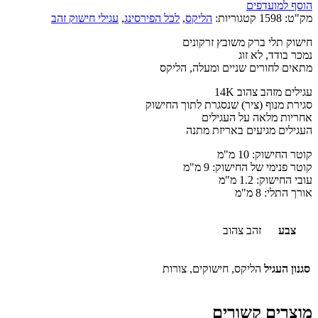
הוסף למועדפים
מק"ט:
1598
קטגוריות:
הליקס
,
לכל הפירסינג
,
עגילי חישוק זהב
חישוק תלי ברק משובץ זרקונים
נמכר בודד, לא זוג
מתאים לחורים שניים ומעלה, הליקס
עגילים מזהב צהוב 14K
סגירת מנוף (ציר) שנסגרת לתוך החישוק
אחריות מלאה על העגילים
העגילים מגיעים באריזת מתנה
קוטר החישוק: 10 מ"מ
קוטר פנימי של החישוק: 9 מ"מ
עובי החישוק: 1.2 מ"מ
אורך התלי: 8 מ"מ
צבע
זהב צהוב
סגנון העגיל
הליקס, חישוקים, צורות
מוצרים קשורים