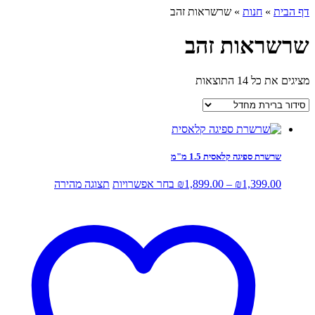
דף הבית
»
חנות
»
שרשראות זהב
שרשראות זהב
מציגים את כל ⁦14⁩ התוצאות
שרשרת ספיגה קלאסית 1.5 מ"מ
טווח
למוצר
1,399.00
₪
–
1,899.00
₪
בחר אפשרויות
תצוגה מהירה
מחירים:
זה
יש
עד
מספר
סוגים.
ניתן
לבחור
את
האפשרויות
בעמוד
המוצר