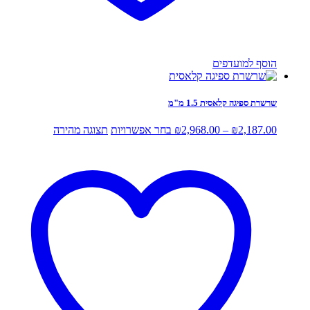
הוסף למועדפים
שרשרת ספיגה קלאסית 1.5 מ"מ
טווח
למוצר
2,187.00
₪
–
2,968.00
₪
בחר אפשרויות
תצוגה מהירה
מחירים:
זה
יש
עד
מספר
סוגים.
ניתן
לבחור
את
האפשרויות
בעמוד
המוצר