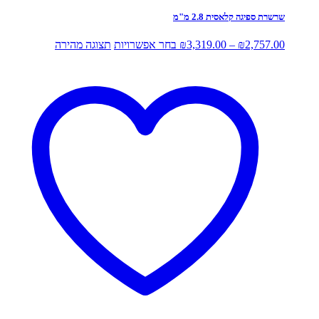
שרשרת ספיגה קלאסית 2.8 מ"מ
טווח
למוצר
2,757.00
₪
–
3,319.00
₪
בחר אפשרויות
תצוגה מהירה
מחירים:
זה
יש
עד
מספר
סוגים.
ניתן
לבחור
את
האפשרויות
בעמוד
המוצר