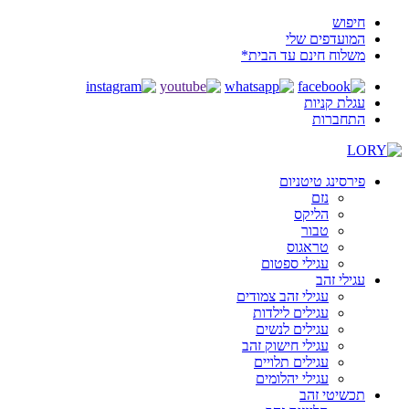
חיפוש
המועדפים שלי
משלוח חינם עד הבית*
עגלת קניות
התחברות
פירסינג טיטניום
נזם
הליקס
טבור
טראגוס
עגילי ספטום
עגילי זהב
עגילי זהב צמודים
עגילים לילדות
עגילים לנשים
עגילי חישוק זהב
עגילים תלויים
עגילי יהלומים
תכשיטי זהב