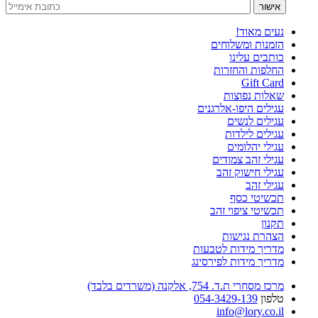
נעים מאוד!
הזמנות ומשלוחים
כותבים עלינו
החלפות והחזרות
Gift Card
שאלות נפוצות
עגילים היפו-אלרגנים
עגילים לנשים
עגילים לילדות
עגילי יהלומים
עגילי זהב צמודים
עגילי חישוק זהב
עגילי זהב
תכשיטי כסף
תכשיטי ציפוי זהב
תקנון
הצהרת נגישות
מדריך מידות לטבעות
מדריך מידות לפירסינג
מרכז מסחרי ת.ד. 754, אלקנה (משרדים בלבד)
טלפון
054-3429-139
info@lory.co.il