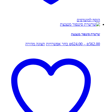
הוסף למועדפים
שרשרת סינגפור מנצנצת
טווח
למוצר
562.00
₪
–
624.00
₪
בחר אפשרויות
תצוגה מהירה
מחירים:
זה
יש
עד
מספר
סוגים.
ניתן
לבחור
את
האפשרויות
בעמוד
המוצר