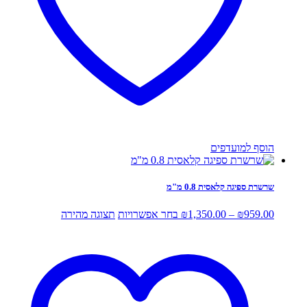
הוסף למועדפים
שרשרת ספיגה קלאסית 0.8 מ"מ
טווח
למוצר
959.00
₪
–
1,350.00
₪
בחר אפשרויות
תצוגה מהירה
מחירים:
זה
יש
עד
מספר
סוגים.
ניתן
לבחור
את