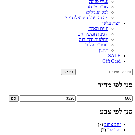
עגילי פנינה
צורות מיוחדות
לכל העגילים
מה זה עגיל היפואלרגני ?
קצת עלינו
נעים מאוד!
הזמנות ומשלוחים
החלפות והחזרות
כותבים עלינו
תקנון
SALE
Gift Card
חיפוש
חיפוש
עבור:
סנן לפי מחיר
מחיר
מחיר
סנן
מינימלי
מקסימלי
סנן לפי צבע
זהב צהוב
(7)
זהב לבן
(7)