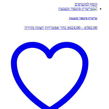
הוסף למועדפים
שרשרת סינגפור מנצנצת
טווח
למוצר
562.00
₪
–
624.00
₪
בחר אפשרויות
תצוגה מהירה
מחירים:
זה
יש
עד
מספר
סוגים.
ניתן
לבחור
את
האפשרויות
בעמוד
המוצר