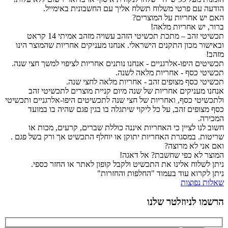
הודעה עם פרטי משלוח תשלח אליך עם החשבונית באימייל.
האם יש אחריות על המוצרים?
ברור, יש אחריות מלאה!
תכשיטי זהב – מתכת תכשיטי הזהב עשויה מזהב אמיתי 14 קראט
ובאישור מכון התקנים הישראלי. אנחנו מעניקים אחריות שהמוצר הינו
מזהב!
תכשיטים היפו-אלרגניים - אנחנו נותנים אחריות לציפוי למשך חצי שנה.
תכשיטי כסף - אחריות מלאה לשנה.
תכשיטי כסף מצופים זהב - אחריות מלאה לחצי שנה.
אנחנו מעניקים אחריות של שנה מיום קניית מוצרים לתכשיטי זהב
ולתכשיטי כסף, ואחריות של חצי שנה לתכשיטים היפו-אלרגניים ותכשיטי
כסף מצופים זהב, על כל ליקוי שיתגלה בו בגין פגם שהיה בו במועד
המכירה.
חשוב לנו לציין כי האחריות איננה כוללת שברים, קרעים, מכות או
שריטות. במסגרת האחריות יתוקן או יוחלף התכשיט אך ורק בשל פגם .
ואם אני לא מרוצה?
המוצר לא כפי שחשבת? אל דאגה!
ניתן לשלוח אלינו את התכשיט ולקבל קופון לאתר או החזר כספי.
ניתן לקרוא עוד בעמוד "החלפות והחזרות"
שאלות נפוצות
הרשמו לניוזלטר שלנו