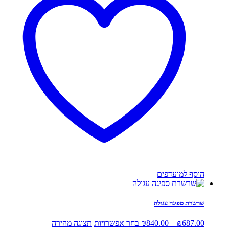
ניתן
לבחור
את
האפשרויות
בעמוד
המוצר
הוסף למועדפים
שרשרת ספיגה עגולה
טווח
למוצר
687.00
₪
–
840.00
₪
בחר אפשרויות
תצוגה מהירה