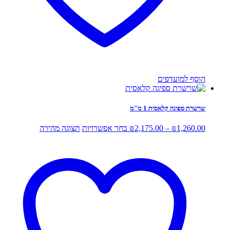
הוסף למועדפים
שרשרת ספיגה קלאסית 1 מ"מ
טווח
למוצר
1,260.00
₪
–
2,175.00
₪
בחר אפשרויות
תצוגה מהירה
מחירים:
זה
יש
עד
מספר
סוגים.
ניתן
לבחור
את
האפשרויות
בעמוד
המוצר