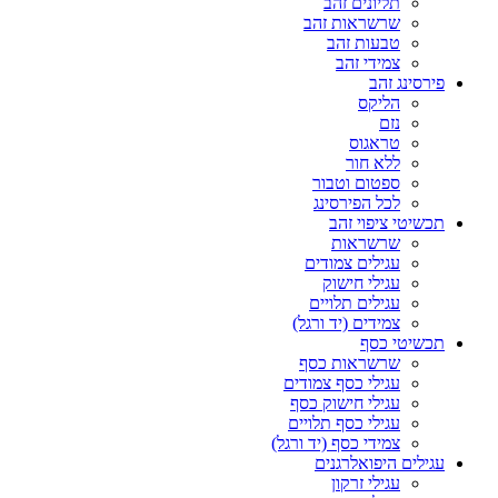
תליונים זהב
שרשראות זהב
טבעות זהב
צמידי זהב
פירסינג זהב
הליקס
נזם
טראגוס
ללא חור
ספטום וטבור
לכל הפירסינג
תכשיטי ציפוי זהב
שרשראות
עגילים צמודים
עגילי חישוק
עגילים תלויים
צמידים (יד ורגל)
תכשיטי כסף
שרשראות כסף
עגילי כסף צמודים
עגילי חישוק כסף
עגילי כסף תלויים
צמידי כסף (יד ורגל)
עגילים היפואלרגנים
עגילי זרקון