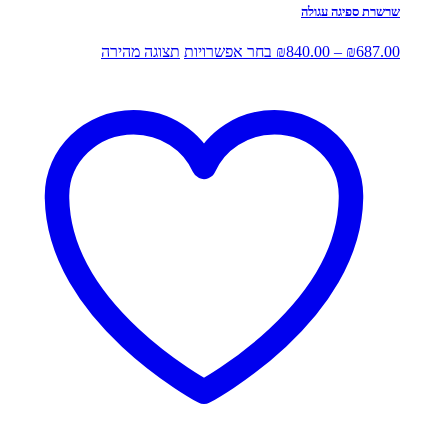
שרשרת ספיגה עגולה
טווח
למוצר
687.00
₪
–
840.00
₪
בחר אפשרויות
תצוגה מהירה
מחירים:
זה
יש
עד
מספר
סוגים.
ניתן
לבחור
את
האפשרויות
בעמוד
המוצר