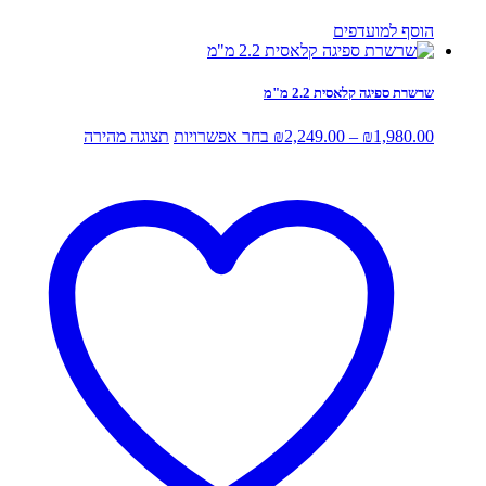
הוסף למועדפים
שרשרת ספיגה קלאסית 2.2 מ"מ
טווח
למוצר
1,980.00
₪
–
2,249.00
₪
בחר אפשרויות
תצוגה מהירה
מחירים:
זה
יש
עד
מספר
סוגים.
ניתן
לבחור
את
האפשרויות
בעמוד
המוצר