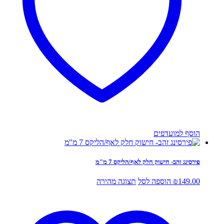
הוסף למועדפים
פירסינג זהב- חישוק חלק לאף/הליקס 7 מ"מ
149.00
₪
הוספה לסל
תצוגה מהירה