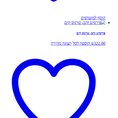
הוסף למועדפים
פירסינג זהב- טרגוס קים
322.00
₪
הוספה לסל
תצוגה מהירה