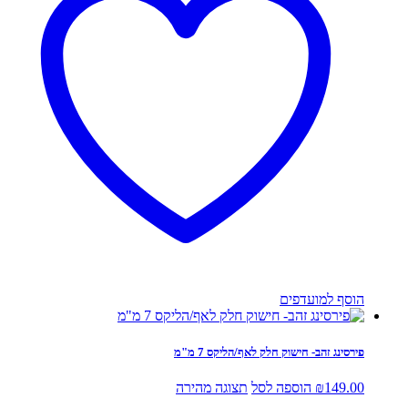
הוסף למועדפים
פירסינג זהב- חישוק חלק לאף/הליקס 7 מ"מ
149.00
₪
הוספה לסל
תצוגה מהירה