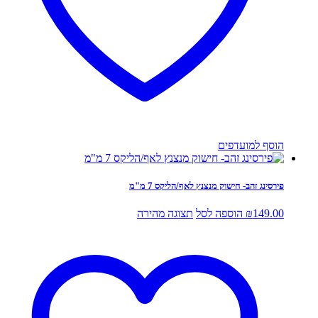
הוסף למועדפים
פירסינג זהב- חישוק מנצנץ לאף/הליקס 7 מ"מ
149.00
₪
הוספה לסל
תצוגה מהירה