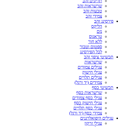
תליונים זהב
שרשראות זהב
טבעות זהב
צמידי זהב
פירסינג זהב
הליקס
נזם
טראגוס
ללא חור
ספטום וטבור
לכל הפירסינג
תכשיטי ציפוי זהב
שרשראות
עגילים צמודים
עגילי חישוק
עגילים תלויים
צמידים (יד ורגל)
תכשיטי כסף
שרשראות כסף
עגילי כסף צמודים
עגילי חישוק כסף
עגילי כסף תלויים
צמידי כסף (יד ורגל)
עגילים היפואלרגנים
עגילי זרקון