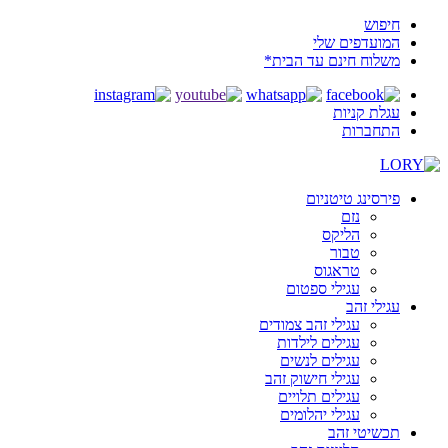
חיפוש
המועדפים שלי
משלוח חינם עד הבית*
עגלת קניות
התחברות
פירסינג טיטניום
נזם
הליקס
טבור
טראגוס
עגילי ספטום
עגילי זהב
עגילי זהב צמודים
עגילים לילדות
עגילים לנשים
עגילי חישוק זהב
עגילים תלויים
עגילי יהלומים
תכשיטי זהב