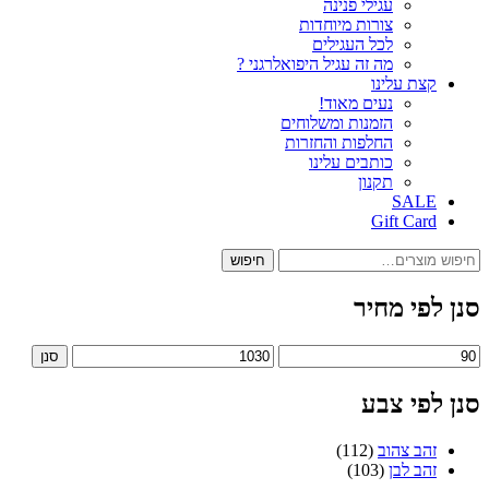
עגילי פנינה
צורות מיוחדות
לכל העגילים
מה זה עגיל היפואלרגני ?
קצת עלינו
נעים מאוד!
הזמנות ומשלוחים
החלפות והחזרות
כותבים עלינו
תקנון
SALE
Gift Card
חיפוש
חיפוש
עבור:
סנן לפי מחיר
מחיר
מחיר
סנן
מינימלי
מקסימלי
סנן לפי צבע
זהב צהוב
(112)
זהב לבן
(103)