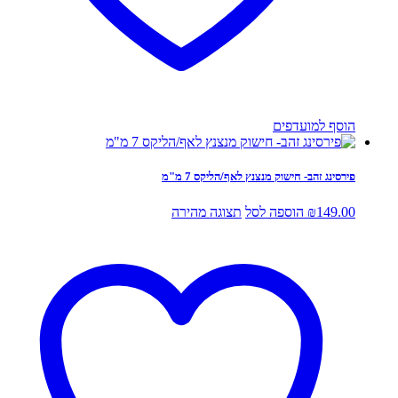
הוסף למועדפים
פירסינג זהב- חישוק מנצנץ לאף/הליקס 7 מ"מ
149.00
₪
הוספה לסל
תצוגה מהירה