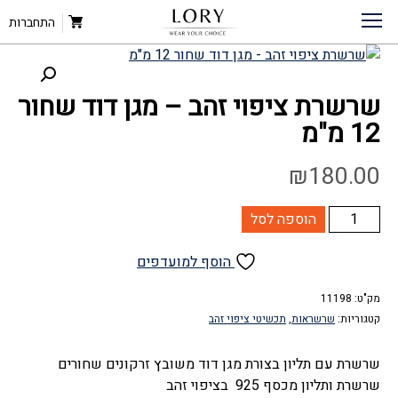
דף הבית
»
חנות
»
שרשרת ציפוי זהב – מגן דוד שחור 12 מ”מ
תכשיטי ציפוי זהב
»
שרשראות
»
התחברות
שרשרת ציפוי זהב – מגן דוד שחור
12 מ"מ
₪
180.00
כמות
הוספה לסל
של
שרשרת
הוסף למועדפים
ציפוי
זהב
מק"ט:
11198
קטגוריות:
שרשראות
,
תכשיטי ציפוי זהב
-
מגן
שרשרת עם תליון בצורת מגן דוד משובץ זרקונים שחורים
דוד
שרשרת ותליון מכסף 925 בציפוי זהב
שחור