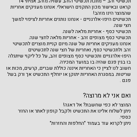
תכשיטי זהב – מתכת תכשיטי הזהב עשויה מזהב אמיתי 14
קראט ובאישור מכון התקנים הישראלי. אנחנו מעניקים אחריות
שהמוצר הינו מזהב!
תכשיטים היפו-אלרגניים - אנחנו נותנים אחריות לציפוי למשך
חצי שנה.
תכשיטי כסף - אחריות מלאה לשנה.
תכשיטי כסף מצופים זהב - אחריות מלאה לחצי שנה.
אנחנו מעניקים אחריות של שנה מיום קניית מוצרים לתכשיטי
זהב ולתכשיטי כסף, ואחריות של חצי שנה לתכשיטים
היפו-אלרגניים ותכשיטי כסף מצופים זהב, על כל ליקוי שיתגלה
בו בגין פגם שהיה בו במועד המכירה.
חשוב לנו לציין כי האחריות איננה כוללת שברים, קרעים, מכות או
שריטות. במסגרת האחריות יתוקן או יוחלף התכשיט אך ורק בשל
פגם .
ואם אני לא מרוצה?
המוצר לא כפי שחשבת? אל דאגה!
ניתן לשלוח אלינו את התכשיט ולקבל קופון לאתר או החזר
כספי.
ניתן לקרוא עוד בעמוד "החלפות והחזרות"