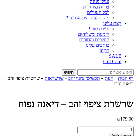
עגילי פנינה
צורות מיוחדות
לכל העגילים
מה זה עגיל היפואלרגני ?
קצת עלינו
נעים מאוד!
הזמנות ומשלוחים
החלפות והחזרות
כותבים עלינו
תקנון
SALE
Gift Card
חיפוש
חיפוש
עבור:
דף הבית
»
חנות
»
תכשיטי ציפוי זהב
»
שרשראות
»
שרשרת ציפוי זהב –
דיאנה נפוח
שרשרת ציפוי זהב – דיאנה נפוח
₪
179.00
כמות
של