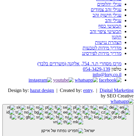
עגילי יהלומים
עגילי זהב צמודים
עגילי חישוק זהב
עגילי זהב
תכשיטי כסף
תכשיטי ציפוי זהב
תקנון
הצהרת נגישות
מדריך מידות לטבעות
מדריך מידות לפירסינג
מרכז מסחרי ת.ד. 754, אלקנה (משרדים בלבד)
טלפון
054-3429-139
info@lory.co.il
Design by:
hazut design
| Created by:
entry
. |
Digital Marketing
by SEO Creative
ישראל