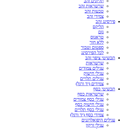
תליונים זהב
שרשראות זהב
טבעות זהב
צמידי זהב
פירסינג זהב
הליקס
נזם
טראגוס
ללא חור
ספטום וטבור
לכל הפירסינג
תכשיטי ציפוי זהב
שרשראות
עגילים צמודים
עגילי חישוק
עגילים תלויים
צמידים (יד ורגל)
תכשיטי כסף
שרשראות כסף
עגילי כסף צמודים
עגילי חישוק כסף
עגילי כסף תלויים
צמידי כסף (יד ורגל)
עגילים היפואלרגנים
עגילי זרקון