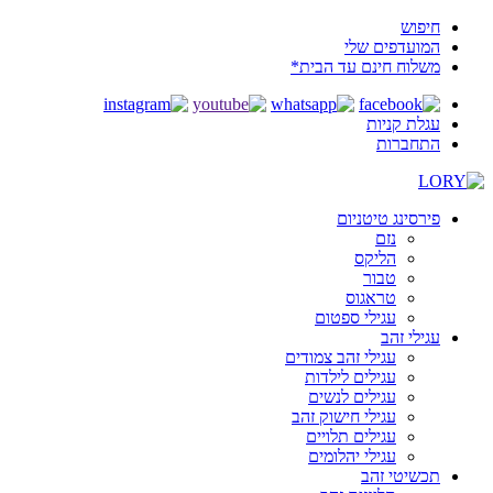
חיפוש
המועדפים שלי
משלוח חינם עד הבית*
עגלת קניות
התחברות
פירסינג טיטניום
נזם
הליקס
טבור
טראגוס
עגילי ספטום
עגילי זהב
עגילי זהב צמודים
עגילים לילדות
עגילים לנשים
עגילי חישוק זהב
עגילים תלויים
עגילי יהלומים
תכשיטי זהב