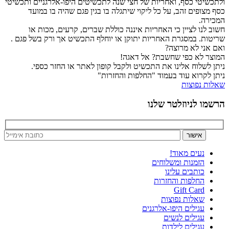
ולתכשיטי כסף, ואחריות של חצי שנה לתכשיטים היפו-אלרגניים ותכשיטי
כסף מצופים זהב, על כל ליקוי שיתגלה בו בגין פגם שהיה בו במועד
המכירה.
חשוב לנו לציין כי האחריות איננה כוללת שברים, קרעים, מכות או
שריטות. במסגרת האחריות יתוקן או יוחלף התכשיט אך ורק בשל פגם .
ואם אני לא מרוצה?
המוצר לא כפי שחשבת? אל דאגה!
ניתן לשלוח אלינו את התכשיט ולקבל קופון לאתר או החזר כספי.
ניתן לקרוא עוד בעמוד "החלפות והחזרות"
שאלות נפוצות
הרשמו לניוזלטר שלנו
נעים מאוד!
הזמנות ומשלוחים
כותבים עלינו
החלפות והחזרות
Gift Card
שאלות נפוצות
עגילים היפו-אלרגנים
עגילים לנשים
עגילים לילדות