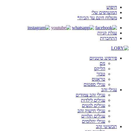
חיפוש
המועדפים שלי
משלוח חינם עד הבית*
עגלת קניות
התחברות
פירסינג טיטניום
נזם
הליקס
טבור
טראגוס
עגילי ספטום
עגילי זהב
עגילי זהב צמודים
עגילים לילדות
עגילים לנשים
עגילי חישוק זהב
עגילים תלויים
עגילי יהלומים
תכשיטי זהב