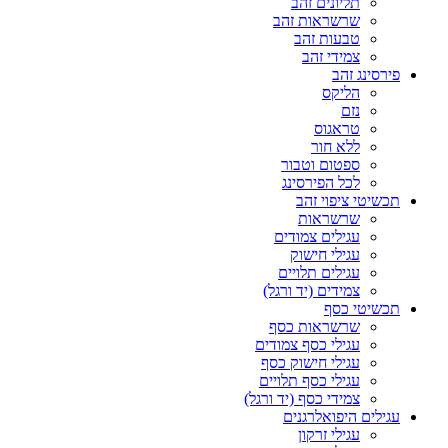
תליונים זהב
שרשראות זהב
טבעות זהב
צמידי זהב
פירסינג זהב
הליקס
נזם
טראגוס
ללא חור
ספטום וטבור
לכל הפירסינג
תכשיטי ציפוי זהב
שרשראות
עגילים צמודים
עגילי חישוק
עגילים תלויים
צמידים (יד ורגל)
תכשיטי כסף
שרשראות כסף
עגילי כסף צמודים
עגילי חישוק כסף
עגילי כסף תלויים
צמידי כסף (יד ורגל)
עגילים היפואלרגנים
עגילי זרקון