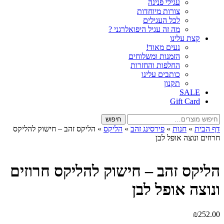
עגילי פנינה
צורות מיוחדות
לכל העגילים
מה זה עגיל היפואלרגני ?
קצת עלינו
נעים מאוד!
הזמנות ומשלוחים
החלפות והחזרות
כותבים עלינו
תקנון
SALE
Gift Card
חיפוש
חיפוש
עבור:
דף הבית
»
חנות
»
פירסינג זהב
»
הליקס
»
הליקס זהב – חישוק להליקס
חרוזים ונוצה אופל לבן
הליקס זהב – חישוק להליקס חרוזים
ונוצה אופל לבן
₪
252.00