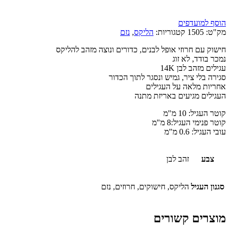
הוסף למועדפים
מק"ט:
1505
קטגוריות:
הליקס
,
נזם
חישוק עם חרוזי אופל לבנים, כדורים ונוצה מזהב להליקס
נמכר בודד, לא זוג
עגילים מזהב לבן 14K
סגירה בלי ציר, גמיש ונסגר לתוך הכדור
אחריות מלאה על העגילים
העגילים מגיעים באריזת מתנה
קוטר העגיל: 10 מ"מ
קוטר פנימי העגיל:8 מ"מ
עובי העגיל: 0.6 מ"מ
צבע
זהב לבן
סגנון העגיל
הליקס, חישוקים, חרוזים, נזם
מוצרים קשורים