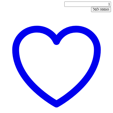
כמות
של
הוספה לסל
הליקס
זהב
-
חישוק
להליקס
חרוזים
ונוצה
אופל
לבן