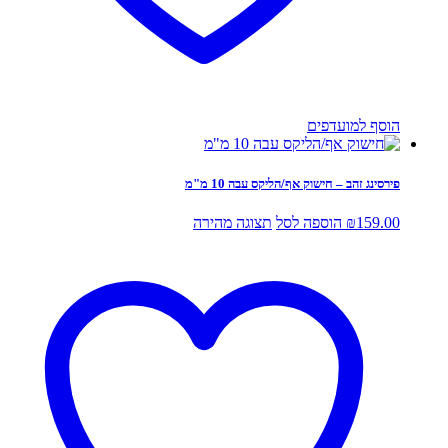
הוסף למועדפים
פירסינג זהב – חישוק אף/הליקס עבה 10 מ"מ
159.00
₪
הוספה לסל
תצוגה מהירה