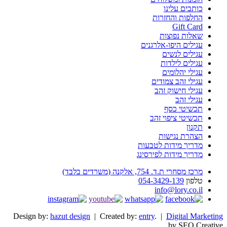
כותבים עלינו
החלפות והחזרות
Gift Card
שאלות נפוצות
עגילים היפו-אלרגנים
עגילים לנשים
עגילים לילדות
עגילי יהלומים
עגילי זהב צמודים
עגילי חישוק זהב
עגילי זהב
תכשיטי כסף
תכשיטי ציפוי זהב
תקנון
הצהרת נגישות
מדריך מידות לטבעות
מדריך מידות לפירסינג
מרכז מסחרי ת.ד. 754, אלקנה (משרדים בלבד)
טלפון
054-3429-139
info@lory.co.il
Design by:
hazut design
| Created by:
entry
. |
Digital Marketing
by SEO Creative