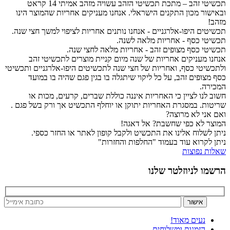
תכשיטי זהב – מתכת תכשיטי הזהב עשויה מזהב אמיתי 14 קראט
ובאישור מכון התקנים הישראלי. אנחנו מעניקים אחריות שהמוצר הינו
מזהב!
תכשיטים היפו-אלרגניים - אנחנו נותנים אחריות לציפוי למשך חצי שנה.
תכשיטי כסף - אחריות מלאה לשנה.
תכשיטי כסף מצופים זהב - אחריות מלאה לחצי שנה.
אנחנו מעניקים אחריות של שנה מיום קניית מוצרים לתכשיטי זהב
ולתכשיטי כסף, ואחריות של חצי שנה לתכשיטים היפו-אלרגניים ותכשיטי
כסף מצופים זהב, על כל ליקוי שיתגלה בו בגין פגם שהיה בו במועד
המכירה.
חשוב לנו לציין כי האחריות איננה כוללת שברים, קרעים, מכות או
שריטות. במסגרת האחריות יתוקן או יוחלף התכשיט אך ורק בשל פגם .
ואם אני לא מרוצה?
המוצר לא כפי שחשבת? אל דאגה!
ניתן לשלוח אלינו את התכשיט ולקבל קופון לאתר או החזר כספי.
ניתן לקרוא עוד בעמוד "החלפות והחזרות"
שאלות נפוצות
הרשמו לניוזלטר שלנו
נעים מאוד!
הזמנות ומשלוחים