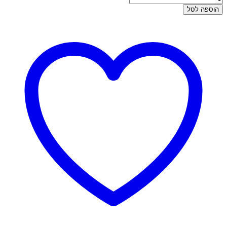
של
הוספה לסל
הליקס
זהב
-
חישוק
כדורים
וזרקון