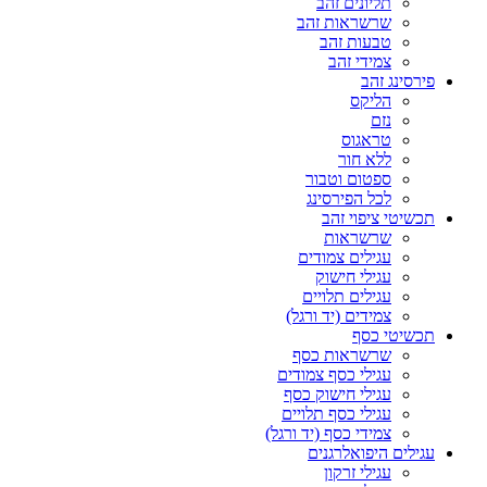
תליונים זהב
שרשראות זהב
טבעות זהב
צמידי זהב
פירסינג זהב
הליקס
נזם
טראגוס
ללא חור
ספטום וטבור
לכל הפירסינג
תכשיטי ציפוי זהב
שרשראות
עגילים צמודים
עגילי חישוק
עגילים תלויים
צמידים (יד ורגל)
תכשיטי כסף
שרשראות כסף
עגילי כסף צמודים
עגילי חישוק כסף
עגילי כסף תלויים
צמידי כסף (יד ורגל)
עגילים היפואלרגנים
עגילי זרקון