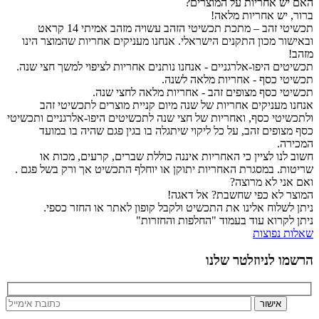
האם יש אחריות על המוצרים?
ברור, יש אחריות מלאה!
תכשיטי זהב – מתכת תכשיטי הזהב עשויה מזהב אמיתי 14 קראט
ובאישור מכון התקנים הישראלי. אנחנו מעניקים אחריות שהמוצר הינו
מזהב!
תכשיטים היפו-אלרגניים - אנחנו נותנים אחריות לציפוי למשך חצי שנה.
תכשיטי כסף - אחריות מלאה לשנה.
תכשיטי כסף מצופים זהב - אחריות מלאה לחצי שנה.
אנחנו מעניקים אחריות של שנה מיום קניית מוצרים לתכשיטי זהב
ולתכשיטי כסף, ואחריות של חצי שנה לתכשיטים היפו-אלרגניים ותכשיטי
כסף מצופים זהב, על כל ליקוי שיתגלה בו בגין פגם שהיה בו במועד
המכירה.
חשוב לנו לציין כי האחריות איננה כוללת שברים, קרעים, מכות או
שריטות. במסגרת האחריות יתוקן או יוחלף התכשיט אך ורק בשל פגם .
ואם אני לא מרוצה?
המוצר לא כפי שחשבת? אל דאגה!
ניתן לשלוח אלינו את התכשיט ולקבל קופון לאתר או החזר כספי.
ניתן לקרוא עוד בעמוד "החלפות והחזרות"
שאלות נפוצות
הרשמו לניוזלטר שלנו