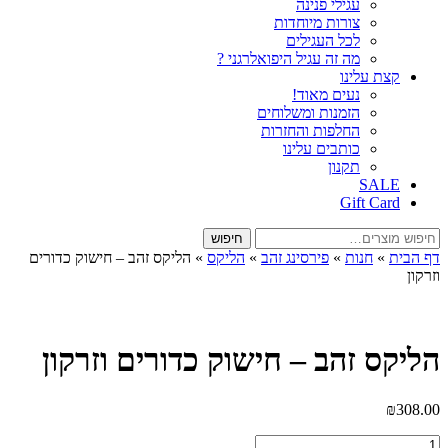
עגילי פנינה
צורות מיוחדות
לכל העגילים
מה זה עגיל היפואלרגני ?
קצת עלינו
נעים מאוד!
הזמנות ומשלוחים
החלפות והחזרות
כותבים עלינו
תקנון
SALE
Gift Card
חיפוש
חיפוש
עבור:
דף הבית
»
חנות
»
פירסינג זהב
»
הליקס
»
הליקס זהב – חישוק כדורים
וזרקון
הליקס זהב – חישוק כדורים וזרקון
₪
308.00
כמות