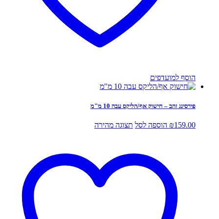
הוסף למועדפים
פירסינג זהב – חישוק אף/הליקס עבה 10 מ"מ
159.00
₪
הוספה לסל
תצוגה מהירה