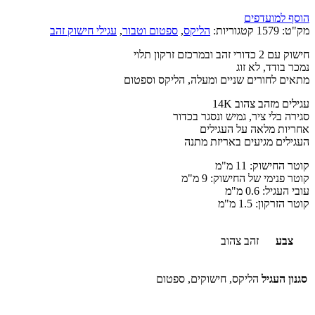
הוסף למועדפים
מק"ט:
1579
קטגוריות:
הליקס
,
ספטום וטבור
,
עגילי חישוק זהב
חישוק עם 2 כדורי זהב ובמרכזם זרקון תלוי
נמכר בודד, לא זוג
מתאים לחורים שניים ומעלה, הליקס וספטום
עגילים מזהב צהוב 14K
סגירה בלי ציר, גמיש ונסגר בכדור
אחריות מלאה על העגילים
העגילים מגיעים באריזת מתנה
קוטר החישוק: 11 מ"מ
קוטר פנימי של החישוק: 9 מ"מ
עובי העגיל: 0.6 מ"מ
קוטר הזרקון: 1.5 מ"מ
צבע
זהב צהוב
סגנון העגיל
הליקס, חישוקים, ספטום