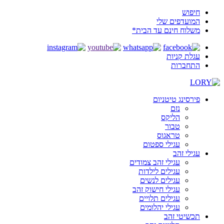
חיפוש
המועדפים שלי
משלוח חינם עד הבית*
עגלת קניות
התחברות
פירסינג טיטניום
נזם
הליקס
טבור
טראגוס
עגילי ספטום
עגילי זהב
עגילי זהב צמודים
עגילים לילדות
עגילים לנשים
עגילי חישוק זהב
עגילים תלויים
עגילי יהלומים
תכשיטי זהב