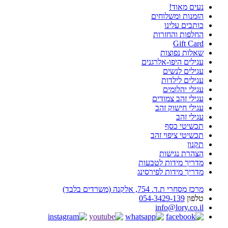
נעים מאוד!
הזמנות ומשלוחים
כותבים עלינו
החלפות והחזרות
Gift Card
שאלות נפוצות
עגילים היפו-אלרגנים
עגילים לנשים
עגילים לילדות
עגילי יהלומים
עגילי זהב צמודים
עגילי חישוק זהב
עגילי זהב
תכשיטי כסף
תכשיטי ציפוי זהב
תקנון
הצהרת נגישות
מדריך מידות לטבעות
מדריך מידות לפירסינג
מרכז מסחרי ת.ד. 754, אלקנה (משרדים בלבד)
טלפון
054-3429-139
info@lory.co.il