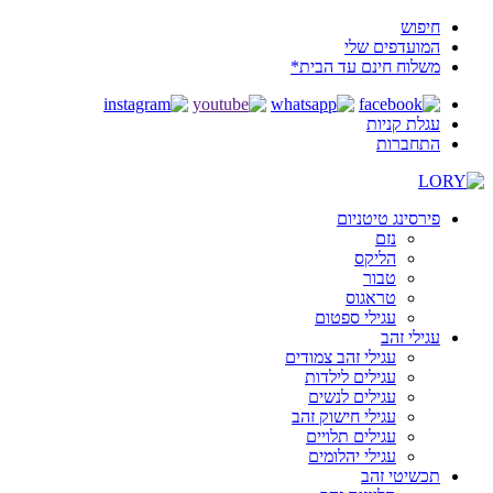
חיפוש
המועדפים שלי
משלוח חינם עד הבית*
עגלת קניות
התחברות
פירסינג טיטניום
נזם
הליקס
טבור
טראגוס
עגילי ספטום
עגילי זהב
עגילי זהב צמודים
עגילים לילדות
עגילים לנשים
עגילי חישוק זהב
עגילים תלויים
עגילי יהלומים
תכשיטי זהב