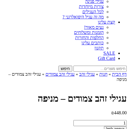
עגילי פנינה
צורות מיוחדות
לכל העגילים
מה זה עגיל היפואלרגני ?
קצת עלינו
נעים מאוד!
הזמנות ומשלוחים
החלפות והחזרות
כותבים עלינו
תקנון
SALE
Gift Card
חיפוש
חיפוש
עבור:
דף הבית
»
חנות
»
עגילי זהב
»
עגילי זהב צמודים
»
עגילי זהב צמודים –
מניפה
עגילי זהב צמודים – מניפה
₪
448.00
כמות
של