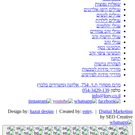
שאלות נפוצות
עגילים היפו-אלרגנים
עגילים לנשים
עגילים לילדות
עגילי יהלומים
עגילי זהב צמודים
עגילי חישוק זהב
עגילי זהב
תכשיטי כסף
תכשיטי ציפוי זהב
תקנון
הצהרת נגישות
מדריך מידות לטבעות
מדריך מידות לפירסינג
מרכז מסחרי ת.ד. 754, אלקנה (משרדים בלבד)
טלפון
054-3429-139
info@lory.co.il
Design by:
hazut design
| Created by:
entry
. |
Digital Marketing
by SEO Creative