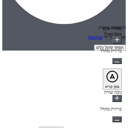
התאמות נגישות
מודולי תוכן
Font Size
מופעל על ידי
OneTap
הסתר סרגל כלים
ברירת מחדל
גופן קריא
גובה שורה
ברירת מחדל