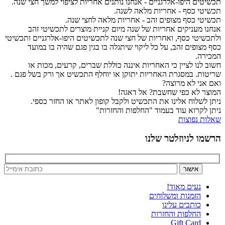
תכשיטים היפו-אלרגניים - אנחנו נותנים אחריות לציפוי למשך חצי שנה.
תכשיטי כסף - אחריות מלאה לשנה.
תכשיטי כסף מצופים זהב - אחריות מלאה לחצי שנה.
אנחנו מעניקים אחריות של שנה מיום קניית מוצרים לתכשיטי זהב
ולתכשיטי כסף, ואחריות של חצי שנה לתכשיטים היפו-אלרגניים ותכשיטי
כסף מצופים זהב, על כל ליקוי שיתגלה בו בגין פגם שהיה בו במועד
המכירה.
חשוב לנו לציין כי האחריות איננה כוללת שברים, קרעים, מכות או
שריטות. במסגרת האחריות יתוקן או יוחלף התכשיט אך ורק בשל פגם .
ואם אני לא מרוצה?
המוצר לא כפי שחשבת? אל דאגה!
ניתן לשלוח אלינו את התכשיט ולקבל קופון לאתר או החזר כספי.
ניתן לקרוא עוד בעמוד "החלפות והחזרות"
שאלות נפוצות
הרשמו לניוזלטר שלנו
נעים מאוד!
הזמנות ומשלוחים
כותבים עלינו
החלפות והחזרות
Gift Card