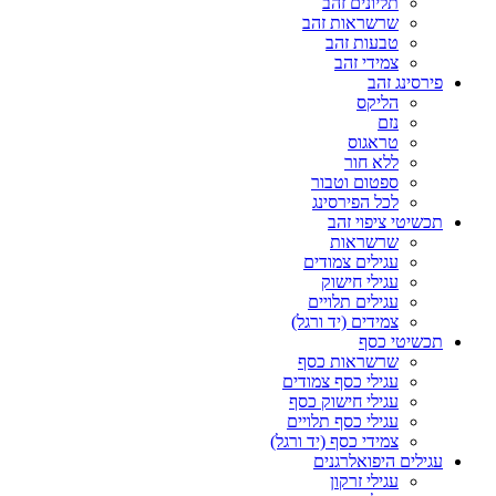
תליונים זהב
שרשראות זהב
טבעות זהב
צמידי זהב
פירסינג זהב
הליקס
נזם
טראגוס
ללא חור
ספטום וטבור
לכל הפירסינג
תכשיטי ציפוי זהב
שרשראות
עגילים צמודים
עגילי חישוק
עגילים תלויים
צמידים (יד ורגל)
תכשיטי כסף
שרשראות כסף
עגילי כסף צמודים
עגילי חישוק כסף
עגילי כסף תלויים
צמידי כסף (יד ורגל)
עגילים היפואלרגנים
עגילי זרקון